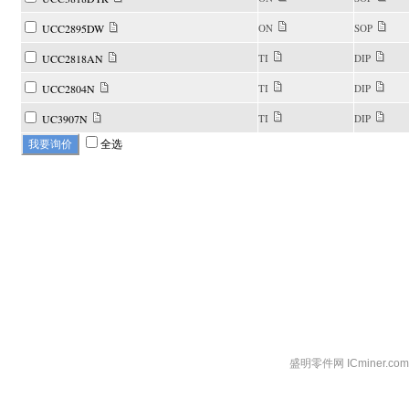
UCC2895DW
ON
SOP
UCC2818AN
TI
DIP
UCC2804N
TI
DIP
UC3907N
TI
DIP
全选
盛明零件网 ICminer.c