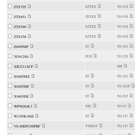
ZTX705
EZTEX
TO-92S
ZTX651
ZETEX
TO-92S
ZTX560
EZTEX
TO-92S
ZTX558
EZTEX
TO-92S
Z0409MF
ST
TO-202
YG912S6
FUJI
TO-220
XR2211ACP
DIP
X0405MX
ST
TO-202
X0405MF
ST
TO-202F
X0403DE
ST
TO-202
WP90264L3
NSC
TO-92
W13NK100Z
ST
TO-247
VS-60EPU06PBF
VISHAY
TO-247