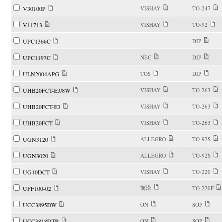
V30100P
VISHAY
TO-247
V11713
VISHAY
TO-92
UPC1366C
DIP
UPC1197C
NEC
DIP
ULN2004APG
TOS
DIP
UHB20FCT-E3/8W
VISHAY
TO-263
UHB20FCT-E3
VISHAY
TO-263
UHB20FCT
VISHAY
TO-263
UGN3120
ALLEGRO
TO-92S
UGN3020
ALLEGRO
TO-92S
UG10DCT
VISHAY
TO-220
前沿
UFF100-02
TO-220F
UCC3895DW
ON
SOP
UCC3818DTR
ON
SOP