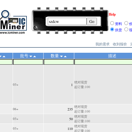
Help
资料
供货
我的需求
收到报价
批号
数量
描述
绝对现货
03+
1
起订量:100
绝对现货
06+
235
起订量:100
绝对现货
03+
50
起订量:100
绝对现货
03+
110
起订量:100