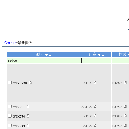
||
ICminer
>最新供货
型号
厂家
封装
ZTX788B
EZTEX
TO-92S
ZTX751
ZETEX
TO-92S
ZTX750
EZTEX
TO-92S
ZTX749
EZTEX
TO-92S