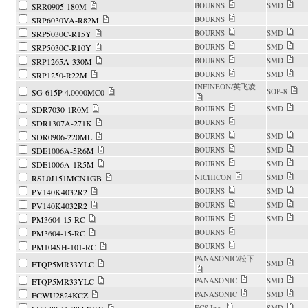
BOURNS
SMD
SRR0905-180M
BOURNS
SRP6030VA-R82M
BOURNS
SMD
SRP5030C-R15Y
BOURNS
SMD
SRP5030C-R10Y
BOURNS
SMD
SRP1265A-330M
BOURNS
SMD
SRP1250-R22M
INFINEON/英飞凌
SOP-8
SG-615P 4.0000MC0
BOURNS
SMD
SDR7030-1R0M
BOURNS
SDR1307A-271K
BOURNS
SMD
SDR0906-220ML
BOURNS
SMD
SDE1006A-5R6M
BOURNS
SMD
SDE1006A-1R5M
NICHICON
SMD
RSL0J151MCN1GB
BOURNS
SMD
PV140K4032R2
BOURNS
SMD
PV140K4032R2
BOURNS
SMD
PM3604-15-RC
BOURNS
PM3604-15-RC
BOURNS
PM104SH-101-RC
PANASONIC/松下
SMD
ETQP5MR33YLC
PANASONIC
SMD
ETQP5MR33YLC
PANASONIC
SMD
ECWU2824KCZ
ECS Inc.
SMD