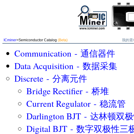
我的需
ICminer
>Semiconductor Catalog
(Beta)
Communication - 通信器件
Data Acquisition - 数据采集
Discrete - 分离元件
Bridge Rectifier - 桥堆
Current Regulator - 稳流管
Darlington BJT - 达林
Digital BJT - 数字双极性