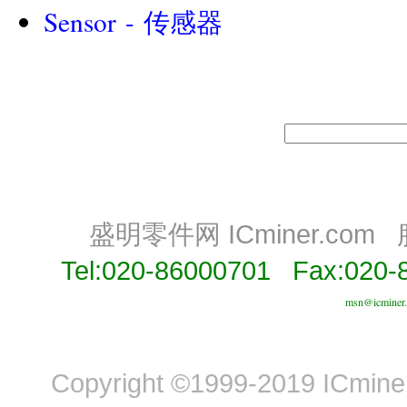
Sensor - 传感器
||||
盛明零件网 ICminer.com
Tel:020-86000701 Fax:020-
msn@icminer
Copyright ©1999-2019 ICminer,