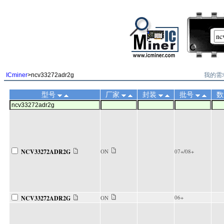
||
我的需
ICminer
>ncv33272adr2g
型号
厂家
封装
批号
数
NCV33272ADR2G
ON
07+/08+
06+
NCV33272ADR2G
ON