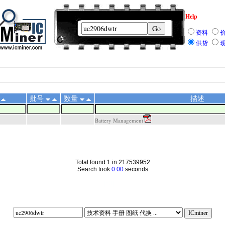
Help
资料
供货
批号
数量
描述
Battery Management
Total found 1 in 217539952
Search took
0.00
seconds
|63|
||||