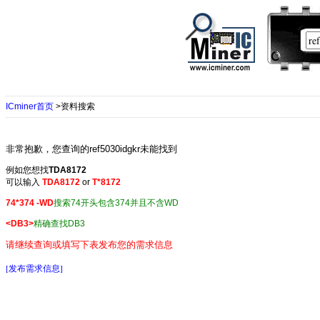
ICminer首页
>资料搜索
非常抱歉，您查询的ref5030idgkr未能找到
例如您想找
TDA8172
可以输入
TDA8172
or
T*8172
74*374 -WD
搜索74开头包含374并且不含WD
<DB3>
精确查找DB3
请继续查询或填写下表发布您的需求信息
[发布需求信息]