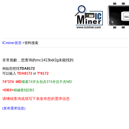
ICminer首页
>资料搜索
非常抱歉，您查询的mc1413bdr2g未能找到
例如您想找
TDA8172
可以输入
TDA8172
or
T*8172
74*374 -WD
搜索74开头包含374并且不含WD
<DB3>
精确查找DB3
请继续查询或填写下表发布您的需求信息
[发布需求信息]