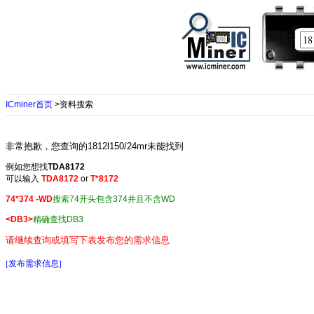
ICminer首页
>资料搜索
非常抱歉，您查询的1812l150/24mr未能找到
例如您想找
TDA8172
可以输入
TDA8172
or
T*8172
74*374 -WD
搜索74开头包含374并且不含WD
<DB3>
精确查找DB3
请继续查询或填写下表发布您的需求信息
[发布需求信息]